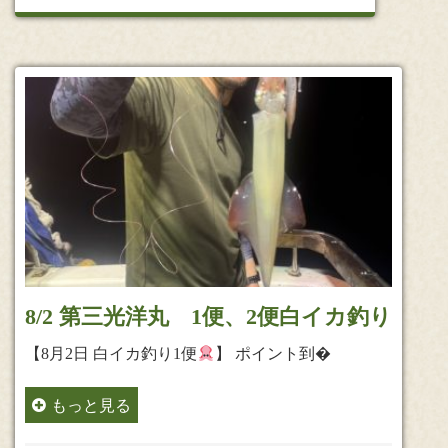
8/2 第三光洋丸 1便、2便白イカ釣り
【8月2日 白イカ釣り1便
】 ポイント到�
もっと見る