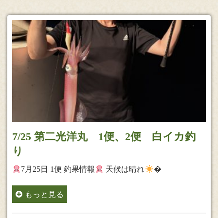
7/25 第二光洋丸 1便、2便 白イカ釣
り
7月25日 1便 釣果情報
天候は晴れ
�
もっと見る