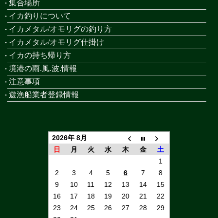
集合場所
イカ釣りについて
イカメタル/オモリグの釣り方
イカメタル/オモリグ仕掛け
イカの持ち帰り方
境港の雨.風.波.情報
注意事項
遊漁船業者登録情報
2026年 8月
日
月
火
水
木
金
土
1
2
3
4
5
6
7
8
9
10
11
12
13
14
15
16
17
18
19
20
21
22
23
24
25
26
27
28
29