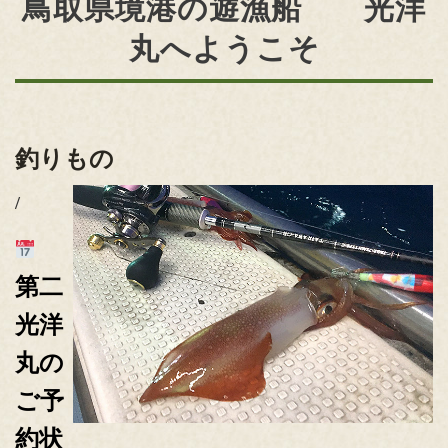
鳥取県境港の遊漁船 光洋
丸へようこそ
釣りもの
/
第二
光洋
丸の
ご予
約状