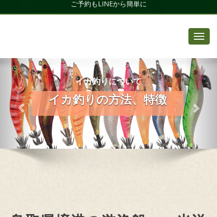
ご予約もLINEから簡単に
Toggl
navig
イカ釣りについて
イカ釣りの方法、特徴