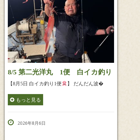
8/5 第二光洋丸 1便 白イカ釣り
【8月5日 白イカ釣り1便
】 だんだん波�
もっと見る
2026年8月6日