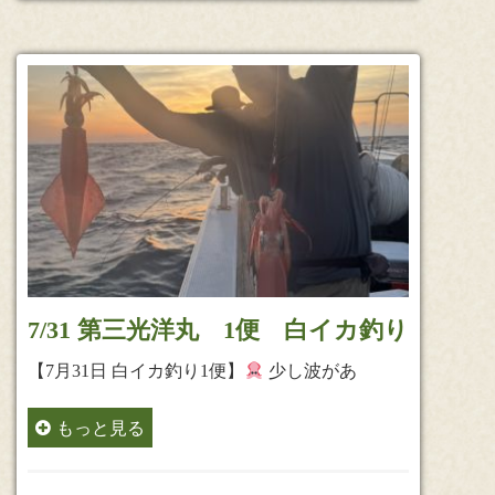
7/31 第三光洋丸 1便 白イカ釣り
【7月31日 白イカ釣り1便】
少し波があ
もっと見る