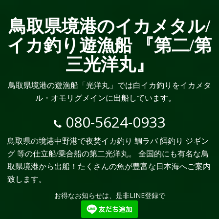
鳥取県境港のイカメタル/
イカ釣り遊漁船 『第二/第
三光洋丸』
鳥取県境港の遊漁船「光洋丸」では白イカ釣りをイカメタ
ル・オモリグメインに出船しています。
080-5624-0933
鳥取県の境港中野港で夜焚イカ釣り 鯛ラバ 餌釣り ジギン
グ 等の仕立船/乗合船の第二光洋丸。 全国的にも有名な鳥
取県境港から出船！たくさんの魚が豊富な日本海へご案内
致します。
お得なお知らせは、是非LINE登録で