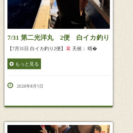
7/31 第二光洋丸 2便 白イカ釣り
【7月31日 白イカ釣り2便】
天候： 晴�
もっと見る
2026年8月1日