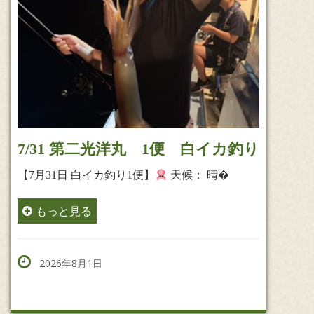
7/31 第二光洋丸 1便 白イカ釣り
【7月31日 白イカ釣り1便】
天候： 晴�
もっと見る
2026年8月1日