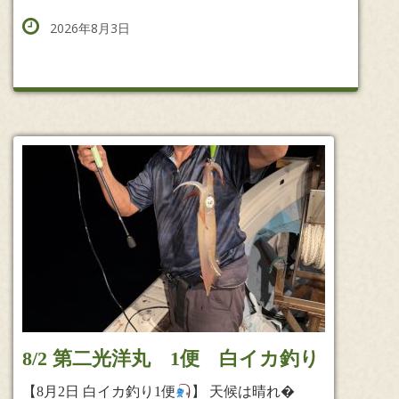
2026年8月3日
8/2 第二光洋丸 1便 白イカ釣り
【8月2日 白イカ釣り1便
】 天候は晴れ�