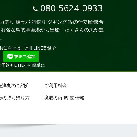
080-5624-0933
釣り 鯛ラバ 餌釣り ジギング 等の仕立船/乗合
も有名な鳥取県境港から出船！たくさんの魚が豊
。
お知らせは、是非LINE登録で
ご予約もLINEから簡単に
光洋丸のご紹介
ご利用料金
カの持ち帰り方
境港の雨.風.波.情報