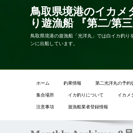
鳥取県境港のイカメ
り遊漁船 『第二/第
鳥取県境港の遊漁船「光洋丸」では白イカ釣り
ンに出船しています。
ホーム
釣果情報
第二光洋丸の予約
集合場所
イカ釣りについて
イカメ
注意事項
遊漁船業者登録情報