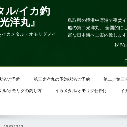
タル/イカ釣
三光洋丸』
鳥取県の境港中野港で夜焚イカ
船の第二光洋丸。 全国的に
をイカメタル・オモリグメイ
富な日本海へご案内致します
お得な
状況/ご予約
第三光洋丸の予約状況/ご予約
第二／第三
タル/オモリグの釣り方
イカメタル/オモリグ仕掛け
イ