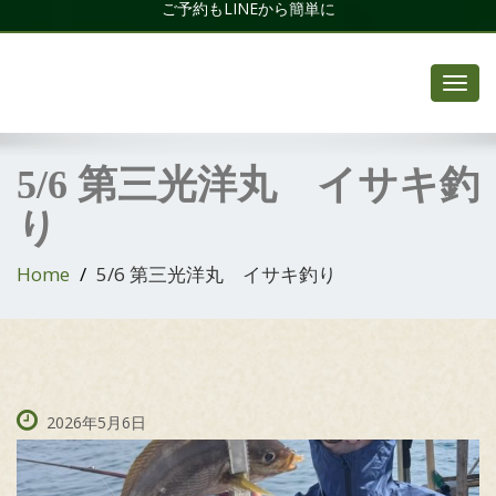
ご予約もLINEから簡単に
Toggl
navig
5/6 第三光洋丸 イサキ釣
り
Home
5/6 第三光洋丸 イサキ釣り
2026年5月6日