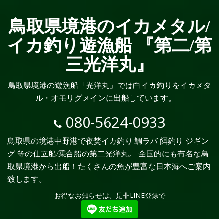
鳥取県境港のイカメタル/
イカ釣り遊漁船 『第二/第
三光洋丸』
鳥取県境港の遊漁船「光洋丸」では白イカ釣りをイカメタ
ル・オモリグメインに出船しています。
080-5624-0933
鳥取県の境港中野港で夜焚イカ釣り 鯛ラバ 餌釣り ジギン
グ 等の仕立船/乗合船の第二光洋丸。 全国的にも有名な鳥
取県境港から出船！たくさんの魚が豊富な日本海へご案内
致します。
お得なお知らせは、是非LINE登録で