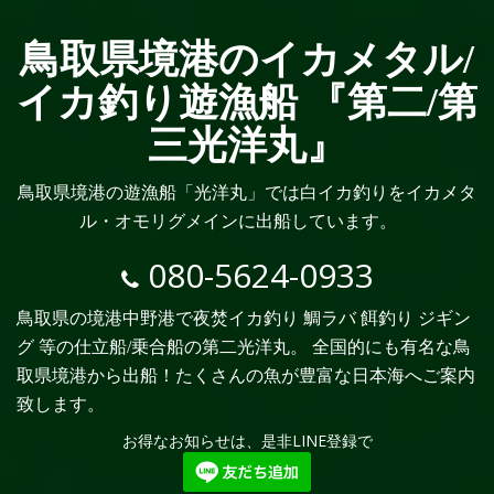
鳥取県境港のイカメタル/
イカ釣り遊漁船 『第二/第
三光洋丸』
鳥取県境港の遊漁船「光洋丸」では白イカ釣りをイカメタ
ル・オモリグメインに出船しています。
080-5624-0933
鳥取県の境港中野港で夜焚イカ釣り 鯛ラバ 餌釣り ジギン
グ 等の仕立船/乗合船の第二光洋丸。 全国的にも有名な鳥
取県境港から出船！たくさんの魚が豊富な日本海へご案内
致します。
お得なお知らせは、是非LINE登録で