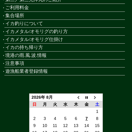
ご利用料金
集合場所
イカ釣りについて
イカメタル/オモリグの釣り方
イカメタル/オモリグ仕掛け
イカの持ち帰り方
境港の雨.風.波.情報
注意事項
遊漁船業者登録情報
2026年 8月
日
月
火
水
木
金
土
1
2
3
4
5
6
7
8
9
10
11
12
13
14
15