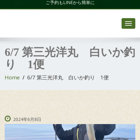
ご予約もLINEから簡単に
Toggl
navig
6/7 第三光洋丸 白いか釣
り 1便
Home
6/7 第三光洋丸 白いか釣り 1便
2024年6月8日