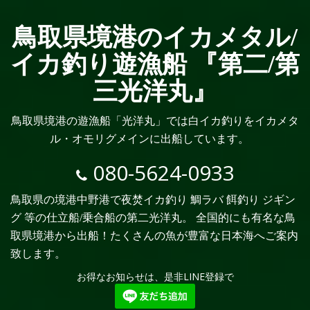
鳥取県境港のイカメタル/
イカ釣り遊漁船 『第二/第
三光洋丸』
鳥取県境港の遊漁船「光洋丸」では白イカ釣りをイカメタ
ル・オモリグメインに出船しています。
080-5624-0933
鳥取県の境港中野港で夜焚イカ釣り 鯛ラバ 餌釣り ジギン
グ 等の仕立船/乗合船の第二光洋丸。 全国的にも有名な鳥
取県境港から出船！たくさんの魚が豊富な日本海へご案内
致します。
お得なお知らせは、是非LINE登録で