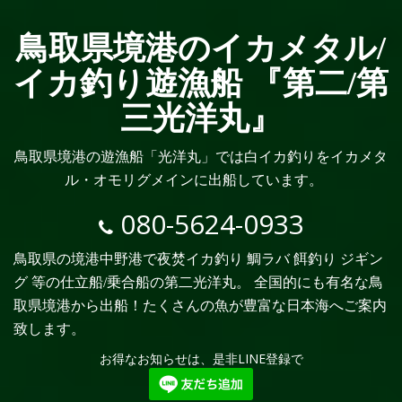
鳥取県境港のイカメタル/
イカ釣り遊漁船 『第二/第
三光洋丸』
鳥取県境港の遊漁船「光洋丸」では白イカ釣りをイカメタ
ル・オモリグメインに出船しています。
080-5624-0933
鳥取県の境港中野港で夜焚イカ釣り 鯛ラバ 餌釣り ジギン
グ 等の仕立船/乗合船の第二光洋丸。 全国的にも有名な鳥
取県境港から出船！たくさんの魚が豊富な日本海へご案内
致します。
お得なお知らせは、是非LINE登録で