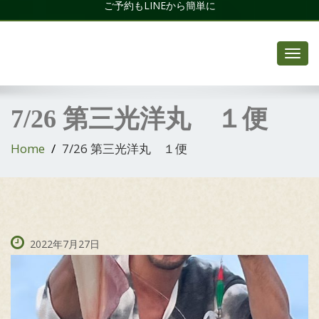
ご予約もLINEから簡単に
Toggl
navig
7/26 第三光洋丸 １便
Home
7/26 第三光洋丸 １便
2022年7月27日