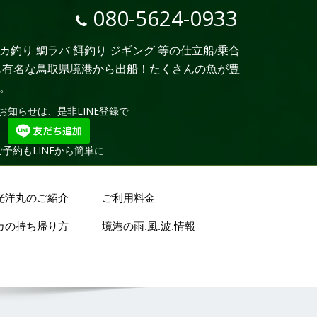
080-5624-0933
釣り 鯛ラバ 餌釣り ジギング 等の仕立船/乗合
も有名な鳥取県境港から出船！たくさんの魚が豊
。
お知らせは、是非LINE登録で
ご予約もLINEから簡単に
光洋丸のご紹介
ご利用料金
カの持ち帰り方
境港の雨.風.波.情報