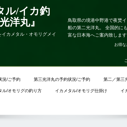
タル/イカ釣
三光洋丸』
鳥取県の境港中野港で夜焚イカ
船の第二光洋丸。 全国的に
をイカメタル・オモリグメイ
富な日本海へご案内致します
お得な
状況/ご予約
第三光洋丸の予約状況/ご予約
第二／第三
タル/オモリグの釣り方
イカメタル/オモリグ仕掛け
イ