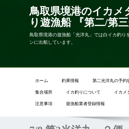
鳥取県境港のイカメ
り遊漁船 『第二/第
鳥取県境港の遊漁船「光洋丸」では白イカ釣り
ンに出船しています。
ホーム
釣果情報
第二光洋丸の予約
集合場所
イカ釣りについて
イカメ
注意事項
遊漁船業者登録情報