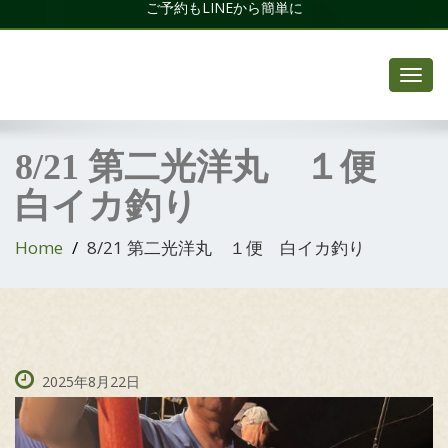
ご予約もLINEから簡単に
Toggl
navig
8/21 第二光洋丸 １便
白イカ釣り
Home
8/21 第二光洋丸 １便 白イカ釣り
2025年8月22日