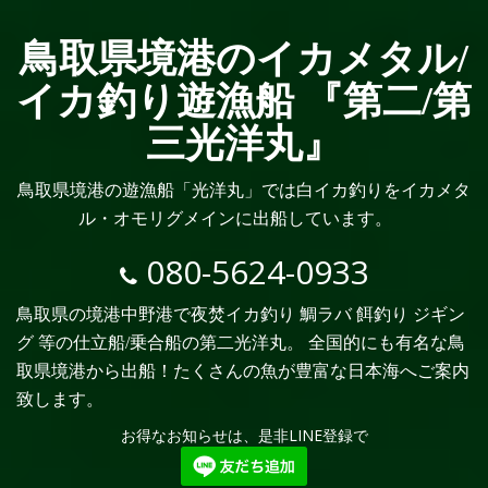
鳥取県境港のイカメタル/
イカ釣り遊漁船 『第二/第
三光洋丸』
鳥取県境港の遊漁船「光洋丸」では白イカ釣りをイカメタ
ル・オモリグメインに出船しています。
080-5624-0933
鳥取県の境港中野港で夜焚イカ釣り 鯛ラバ 餌釣り ジギン
グ 等の仕立船/乗合船の第二光洋丸。 全国的にも有名な鳥
取県境港から出船！たくさんの魚が豊富な日本海へご案内
致します。
お得なお知らせは、是非LINE登録で